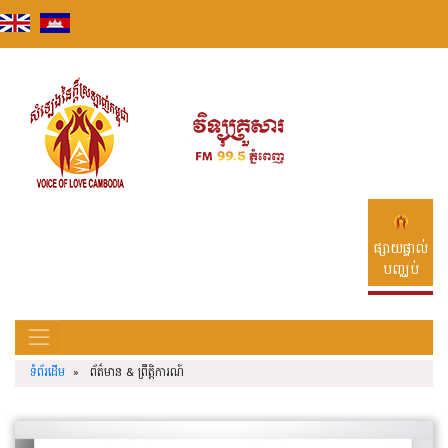
Skip
to
content
ផ្សាយផ្ទាល់
បញ្ឈប់
ទំព័រដើម
» ព័ត៌មាន & ព្រឹត្តិការណ៍