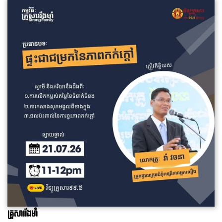
គ្រួសាររឹងមាំ