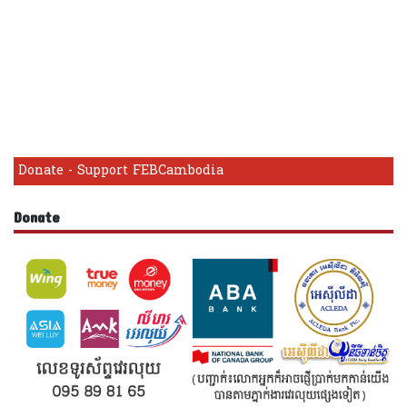
Donate - Support FEBCambodia
Donate