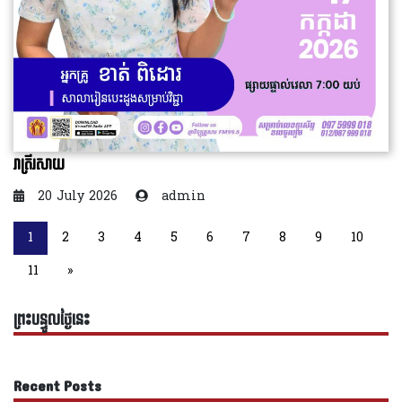
រាត្រីរសាយ
20 July 2026
admin
1
2
3
4
5
6
7
8
9
10
11
»
ព្រះបន្ទូលថ្ងៃនេះ
Recent Posts