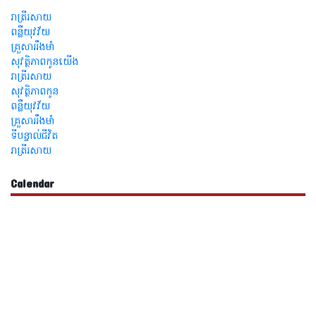
រាត្រីរសាយ
ពន្លឺយុវវ័យ
គ្រួសាររឹងមាំ
សុវត្ថិភាពកូនយើង
រាត្រីរសាយ
សុវត្ថិភាពកូន
ពន្លឺយុវវ័យ
គ្រួសាររឹងមាំ
ទីបន្ទាល់ជីវិត
រាត្រីរសាយ
Calendar