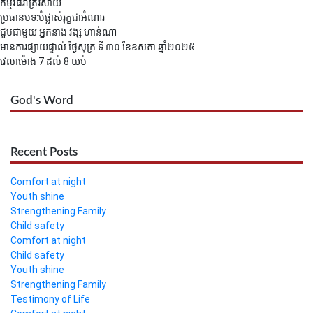
កម្មវិធីរាត្រីរសាយ
ប្រធានបទ:បំផ្លាស់រុក្ខជាអំណារ
ជួបជាមួយ អ្នកនាង វង្ស ហាន់ណា
មានការផ្សាយផ្ទាល់ ថ្ងៃសុក្រ ទី​ ៣០ ខែឧសភា ឆ្នាំ២០២៥
វេលាម៉ោង 7 ដល់ 8​ យប់
God's Word
Recent Posts
Comfort at night
Youth shine
Strengthening Family
Child safety
Comfort at night
Child safety
Youth shine
Strengthening Family
Testimony of Life