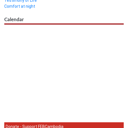
Testimony of Life
Comfort at night
Calendar
Donate - Support FEBCambodia