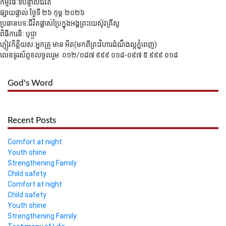
កម្មវិធីៈទីបន្ទាល់ជីវិត
ផ្សាយផ្ទាល់ ថ្ងៃទី ២៦​​​ កុម្ភៈ២០២៦
ប្រធានបទៈជីវិតផ្លាស់ប្រែក្នុងអង្គព្រះយេស៊ូវគ្រីស្ទ
ពិធីការនីៈ បុប្ផា
ភ្ញៀវកិត្តិយសៈអ្នកគ្រូ មាន អិត(មកពីព្រះវិហារដំណឹងល្អភ្នំពេញ)
លេខទូរស័ព្ទខលចូលរួម: ០១២/០៨៧ ៩៩៩ ០១៨-០៩៧ ៥ ៩៩៩ ០១៨
God's Word
Recent Posts
Comfort at night
Youth shine
Strengthening Family
Child safety
Comfort at night
Child safety
Youth shine
Strengthening Family