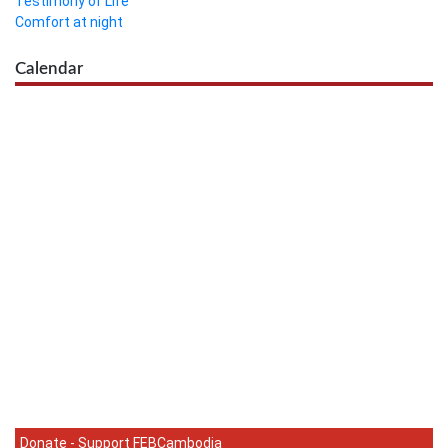
Testimony of Life
Comfort at night
Calendar
Donate - Support FEBCambodia