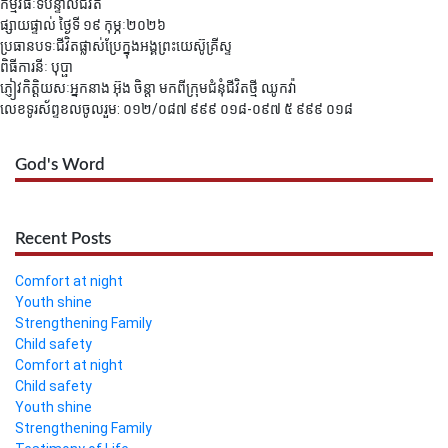
កម្មវិធីៈទីបន្ទាល់ជីវិត
ផ្សាយផ្ទាល់ ថ្ងៃទី ១៩​​​ កុម្ភៈ២០២៦
ប្រធានបទៈជីវិតផ្លាស់ប្រែក្នុងអង្គព្រះយេស៊ូគ្រីស្ទ
ពិធីការនីៈ បុប្ផា
ភ្ញៀវកិត្តិយសៈអ្នកនាង អ៊ុង ចិន្តា មកពីក្រុមជំនុំជីវិតថ្មី ឈូកវ៉ា
លេខទូរស័ព្ទខលចូលរួម: ០១២/០៨៧ ៩៩៩ ០១៨-០៩៧ ៥ ៩៩៩ ០១៨
God's Word
Recent Posts
Comfort at night
Youth shine
Strengthening Family
Child safety
Comfort at night
Child safety
Youth shine
Strengthening Family