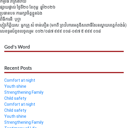
កម្មវិធីៈរាត្រីរសាយ
ផ្សាយផ្ទាល់ ថ្ងៃទី២០ ខែកុម្ភៈ ឆ្នាំ២០២៦
ប្រធានបទៈការរក្សាចិត្តខ្លួនឯង
ពិធីការនីៈ បុប្ផា
ភ្ញៀវកិត្តិយសៈ អ្នកគ្រូ សំ ចាន់គឿន (មកពីៈព្រះវិហារមេតូឌីសពោធិ៍សែនស្នាយខេត្តកំពង់ធំ)
លេខទូរស័ព្ទខលចូលរួម: ០១២/០៨៧ ៩៩៩ ០១៨-០៩៧ ៥ ៩៩៩ ០១៨
God's Word
Recent Posts
Comfort at night
Youth shine
Strengthening Family
Child safety
Comfort at night
Child safety
Youth shine
Strengthening Family