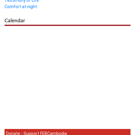
Testimony of Life
Comfort at night
Calendar
Donate - Support FEBCambodia