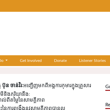
Do
Get Involved
Donate
Listener Stories
ូ
ប៊ុន ចាន់វិរៈ
អញ្ជើញមកពីអង្គការកុមារក្នុងគ្រួសារ
G
មីនិងភរិយានឹង
:
គាល់ពីតម្លៃនៃសាមគ្គីភាព
Re
លឹះនៃការ​ពង្រឹងនូវសាមគ្គីភាពបានល្អ