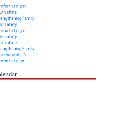
mfort at night
uth shine
rengthening Family
ild safety
mfort at night
ild safety
uth shine
rengthening Family
stimony of Life
mfort at night
alendar