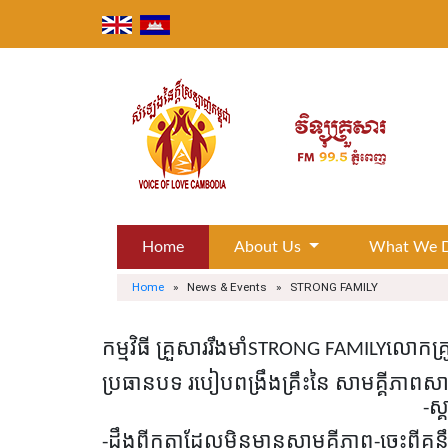
Skip
to
content
Home
About Us
What We 
Home
» News & Events » STRONG FAMILY
កម្មវិធី គ្រួសាររឹងមាំ
STRONG FAMILY
លោកគ្រ
ប្រធានបទ របៀបពង្រឹងគ្រឹះនៃ សាមគ្គីភាព
សា
-ស្
-ដឹងពីកត្តាដែលមិនមានសាមគ្គីភាព
-ចេះពីគន្