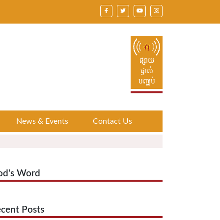
ផ្សាយ
ផ្ទាល់
បញ្ឈប់
News & Events
Contact Us
od's Word
cent Posts