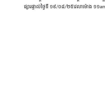
ផ្សារផ្ទាល់ថ្ងៃទី ១៩
/០៨/២៥
វេលាម៉ោង ១១
a