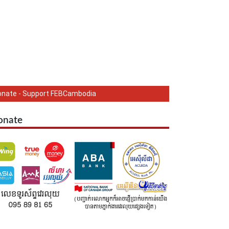
onate - Support FEBCambodia
onate