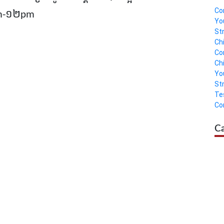
Co
m-១២pm
Yo
St
Ch
Co
Ch
Yo
St
Te
Co
C