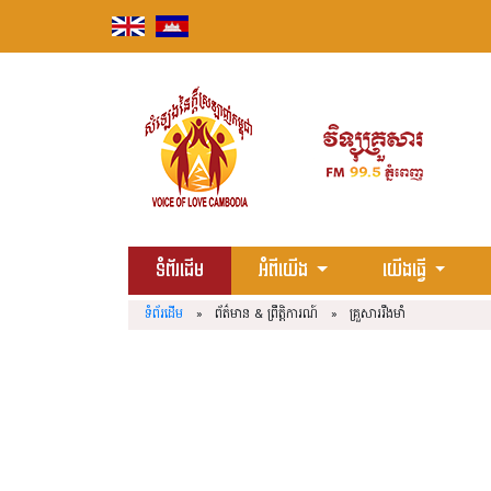
Skip
to
content
ទំព័រដើម
អំពីយើង
យើងធ្វើ
ទំព័រដើម
» ព័ត៌មាន & ព្រឹត្តិការណ៍ » គ្រួសាររឹងមាំ