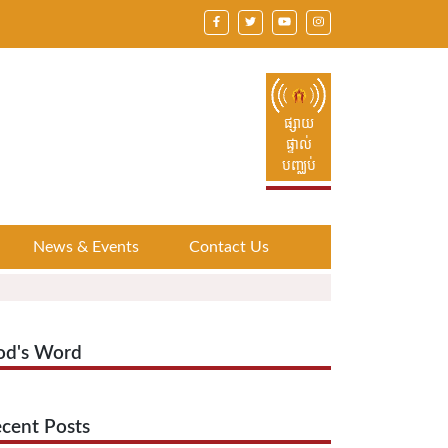
ផ្សាយ
ផ្ទាល់
បញ្ឈប់
News & Events
Contact Us
od's Word
cent Posts