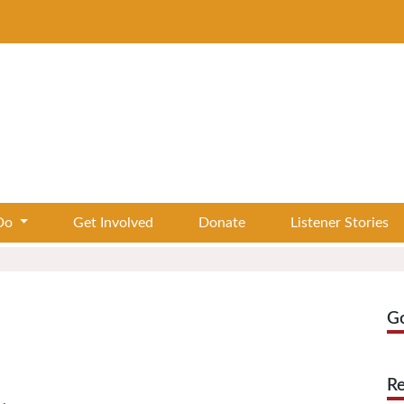
Do
Get Involved
Donate
Listener Stories
G
Re