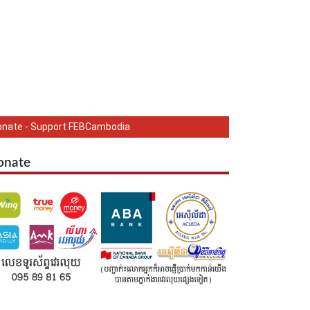
onate - Support FEBCambodia
onate