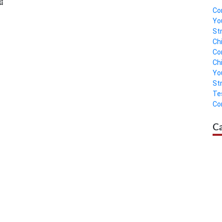
៨
Co
Yo
St
Ch
Co
Ch
Yo
St
Te
Co
C