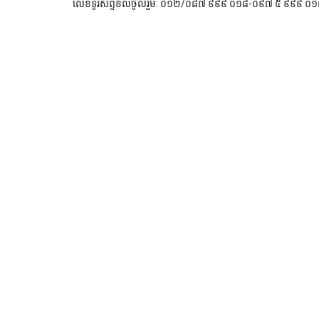
លេខទូរស័ព្ទខលចូលរួម: ០១២/០៨៧ ៩៩៩ ០១៨-០៩៧ ៥ ៩៩៩ ០១