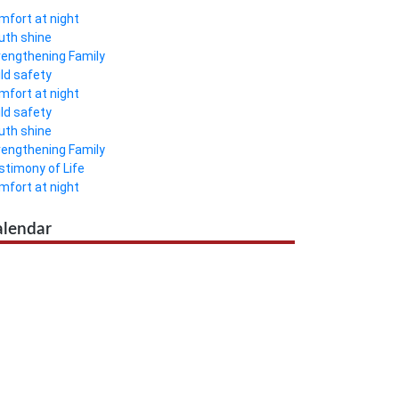
mfort at night
uth shine
rengthening Family
ild safety
mfort at night
ild safety
uth shine
rengthening Family
stimony of Life
mfort at night
alendar