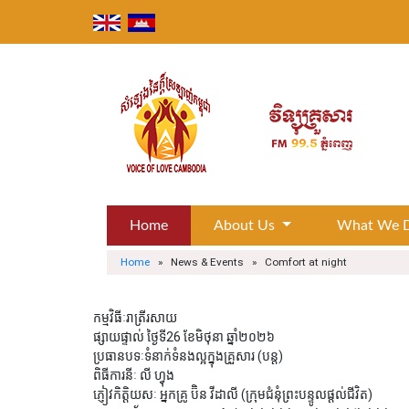
Skip
to
content
Home
About Us
What We 
Home
» News & Events » Comfort at night
កម្មវិធីៈរាត្រីរសាយ
ផ្សាយផ្ទាល់ ថ្ងៃទី26 ខែមិថុនា ឆ្នាំ២០២៦
ប្រធានបទៈទំនាក់ទំនងល្អក្នុងគ្រួសារ (បន្ត)
ពិធីការនីៈ លី ហ្វុង
ភ្ញៀវកិត្តិយសៈ អ្នកគ្រូ ប៊ិន វីដាលី (ក្រុមជំនុំព្រះបន្ទូលផ្ដល់ជីវិត)