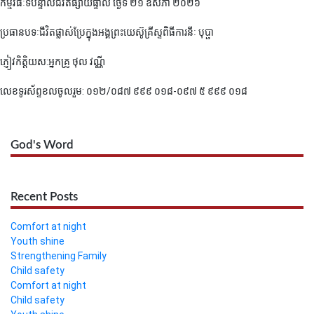
កម្មវិធីៈទីបន្ទាល់ជីវិត
ផ្សាយផ្ទាល់ ថ្ងៃទី ២១ ឧសភា ២០២៦
ប្រធានបទៈជីវិតផ្លាស់ប្រែក្នុងអង្គព្រះយេស៊ូគ្រីស្ទ
ពិធីការនីៈ បុប្ផា
ភ្ញៀវកិត្តិយស:អ្នកគ្រូ ថុល វណ្ណី
លេខទូរស័ព្ទខលចូលរួម: ០១២/០៨៧ ៩៩៩ ០១៨-០៩៧ ៥ ៩៩៩ ០១៨
God's Word
Recent Posts
Comfort at night
Youth shine
Strengthening Family
Child safety
Comfort at night
Child safety