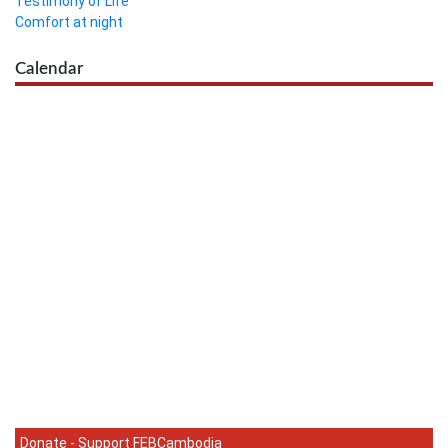
Testimony of Life
Comfort at night
Calendar
Donate - Support FEBCambodia