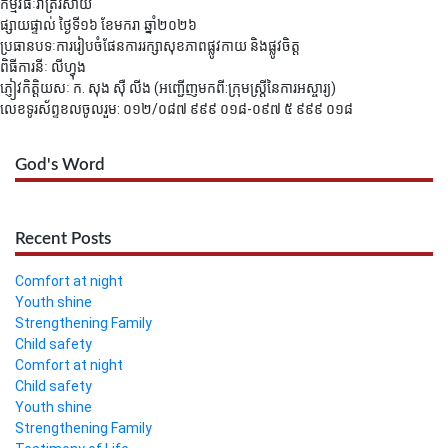
កម្មវិធីៈរាត្រីរសាយ
ផ្សាយផ្ទាល់ ថ្ងៃទី១៦ ខែមករា ឆ្នាំ២០២៦
ប្រធានបទៈការរៀបចំផែនការរក្សាសុខភាពផ្លូវកាយ និងផ្លូវចិត្ត
ពិធីការនីៈ លីហ្វុង
ភ្ញៀវកិត្តិយសៈ ក. សុង ស៊ឺ លីង (អញ្ជើញមកពី:ក្រុមស្រ្ដីនៃការអស្ចារ្យ)
លេខទូរស័ព្ទខលចូលរួម: ០១២/០៨៧ ៩៩៩ ០១៨-០៩៧ ៥ ៩៩៩ ០១៨
God's Word
Recent Posts
Comfort at night
Youth shine
Strengthening Family
Child safety
Comfort at night
Child safety
Youth shine
Strengthening Family