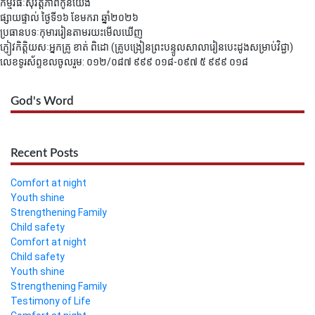
កម្មវិធីៈសុវត្តិភាពកូនយើង
ផ្សាយផ្ទាល់ ថ្ងៃទី១៦ ខែមករា ឆ្នាំ២០២៦
ប្រធានបទៈកុមាររៀនតាមរយះមើលឃើញ
ភ្ញៀវកិត្តិយសៈអ្នកគ្រូ ខាត់​​​ ពិដោ (គ្រូបង្រៀនព្រះបន្ទូលសាលារៀនបេះដូងសម្រាប់វិជ្ជា)
លេខទូរស័ព្ទខលចូលរួម: ០១២/០៨៧ ៩៩៩ ០១៨-០៩៧ ៥ ៩៩៩ ០១៨
God's Word
Recent Posts
Comfort at night
Youth shine
Strengthening Family
Child safety
Comfort at night
Child safety
Youth shine
Strengthening Family
Testimony of Life