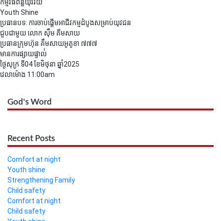
កម្មវិធីពន្លឺយុវវ័យ
Youth Shine
ប្រធានបទ: ការចាប់ផ្ដើមអាជីវកម្មដំបូងសម្រាប់យុវជន
ជួបជាមួយ លោក ស៊ឹម គីមសាយ
ប្រធានក្រុមហ៊ុន គឹមសាយអូតូខា ៧៧៧
មានការផ្សាយផ្ទាល់់
ថ្ងៃសុក្រ ទី04 ខែមិថុនា ឆ្នាំ2025
វេលាម៉ោង 11:00am
God's Word
Recent Posts
Comfort at night
Youth shine
Strengthening Family
Child safety
Comfort at night
Child safety