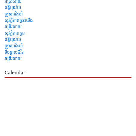
រាត្រីរសាយ
ពន្លឺយុវវ័យ
គ្រួសាររឹងមាំ
សុវត្ថិភាពកូនយើង
រាត្រីរសាយ
សុវត្ថិភាពកូន
ពន្លឺយុវវ័យ
គ្រួសាររឹងមាំ
ទីបន្ទាល់ជីវិត
រាត្រីរសាយ
Calendar