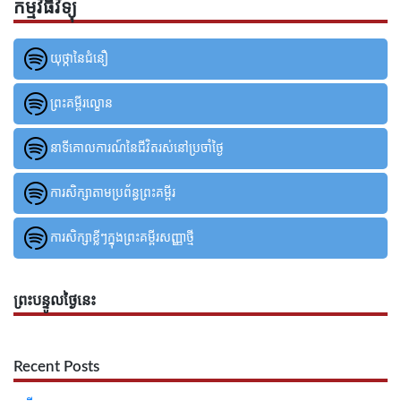
កម្មវិធីវិទ្យុ
យុថ្កានៃជំនឿ
ព្រះគម្ពីរល្ខោន
នាទីគោលការណ៍នៃជីវិតរស់នៅប្រចាំថ្ងៃ
ការសិក្សាតាមប្រព័ន្ធព្រះគម្ពីរ
ការសិក្សាខ្លីៗក្នុងព្រះគម្ពីរសញ្ញាថ្មី
ព្រះបន្ទូលថ្ងៃនេះ
Recent Posts