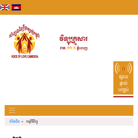
Skip
to
content
ផ្សាយ
ផ្ទាល់
បញ្ឈប់
ទំព័រដើម
» កម្មវិធីវិទ្យុ