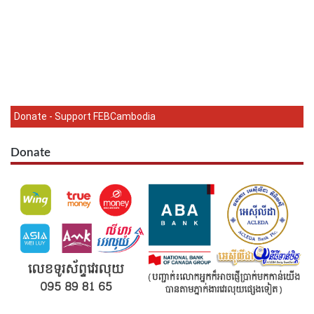
Donate - Support FEBCambodia
Donate