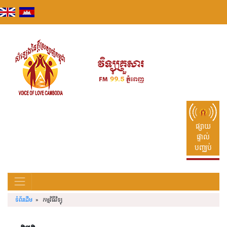
Skip
to
content
ផ្សាយ
ផ្ទាល់
បញ្ឈប់
ទំព័រដើម
» កម្មវិធីវិទ្យុ