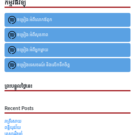
កម្មវិធីវិទ្យុ
ចម្រៀង អំពីលោកឪពុក
ចម្រៀង អំពីសុខភាព
ចម្រៀង អំពីអ្នកម្ដាយ
ចម្រៀងទេសចរណ៍ និងលើកទឹកចិត្ត
ព្រះបន្ទូលថ្ងៃនេះ
Recent Posts
រាត្រីរសាយ
ពន្លឺយុវវ័យ
គ្រួសាររឹងមាំ