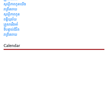
សុវត្ថិភាពកូនយើង
រាត្រីរសាយ
សុវត្ថិភាពកូន
ពន្លឺយុវវ័យ
គ្រួសាររឹងមាំ
ទីបន្ទាល់ជីវិត
រាត្រីរសាយ
Calendar