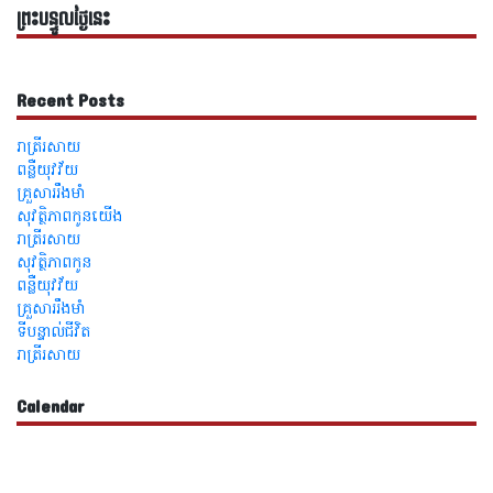
ព្រះបន្ទូលថ្ងៃនេះ
Recent Posts
រាត្រីរសាយ
ពន្លឺយុវវ័យ
គ្រួសាររឹងមាំ
សុវត្ថិភាពកូនយើង
រាត្រីរសាយ
សុវត្ថិភាពកូន
ពន្លឺយុវវ័យ
គ្រួសាររឹងមាំ
ទីបន្ទាល់ជីវិត
រាត្រីរសាយ
Calendar