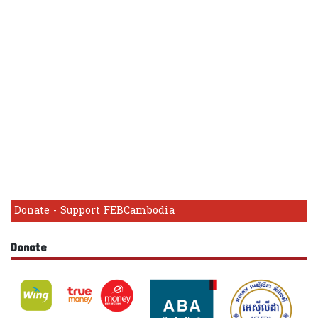
Donate - Support FEBCambodia
Donate