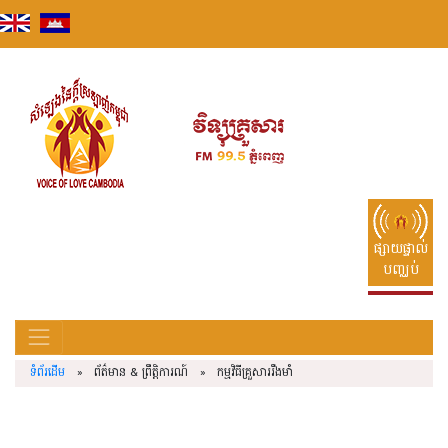
Skip
to
content
ផ្សាយផ្ទាល់
បញ្ឈប់
ទំព័រដើម
» ព័ត៌មាន & ព្រឹត្តិការណ៍ » កម្មវិធីគ្រួសាររឹងមាំ