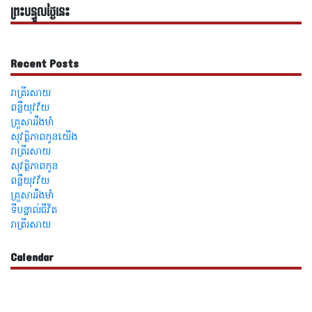
ព្រះបន្ទូលថ្ងៃនេះ
Recent Posts
រាត្រីរសាយ
ពន្លឺយុវវ័យ
គ្រួសាររឹងមាំ
សុវត្ថិភាពកូនយើង
រាត្រីរសាយ
សុវត្ថិភាពកូន
ពន្លឺយុវវ័យ
គ្រួសាររឹងមាំ
ទីបន្ទាល់ជីវិត
រាត្រីរសាយ
Calendar