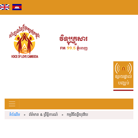
Skip
to
content
ផ្សាយផ្ទាល់
បញ្ឈប់
ទំព័រដើម
» ព័ត៌មាន & ព្រឹត្តិការណ៍ » កម្មវិធីពន្លឺយុវវ័យ