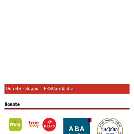
Donate - Support FEBCambodia
Donate