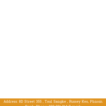
Address: 8D Street 355 , Toul Sangke , Russey Keo, Phnom