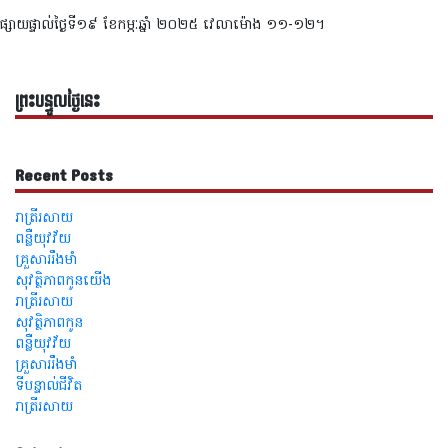
ផ្សាយផ្ទាល់ថ្ងៃទី​១៩ ខែកម្ភៈឆ្នាំ ២០២៥ វេលាម៉ោង ១១-១២។
ព្រះបន្ទូលថ្ងៃនេះ
Recent Posts
រាត្រីរសាយ
ពន្លឺយុវវ័យ
គ្រួសាររឹងមាំ
សុវត្ថិភាពកូនយើង
រាត្រីរសាយ
សុវត្ថិភាពកូន
ពន្លឺយុវវ័យ
គ្រួសាររឹងមាំ
ទីបន្ទាល់ជីវិត
រាត្រីរសាយ