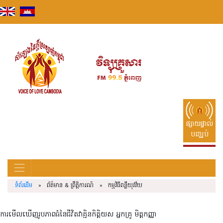
Skip
to
content
ផ្សាយផ្ទាល់
បញ្ឈប់
ទំព័រដើម
» ព័ត៌មាន & ព្រឹត្តិការណ៍ » កម្មវិធីពន្លឺយុវវ័យ
ការមើលឃើញរូបភាពធំនៃជីវិត
វាគ្មិនកិត្តិយស អ្នកគ្រូ មិត្តកញ្ញា