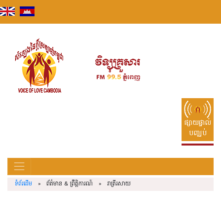
Skip
to
content
ផ្សាយផ្ទាល់
បញ្ឈប់
ទំព័រដើម
» ព័ត៌មាន & ព្រឹត្តិការណ៍ » រាត្រីរសាយ