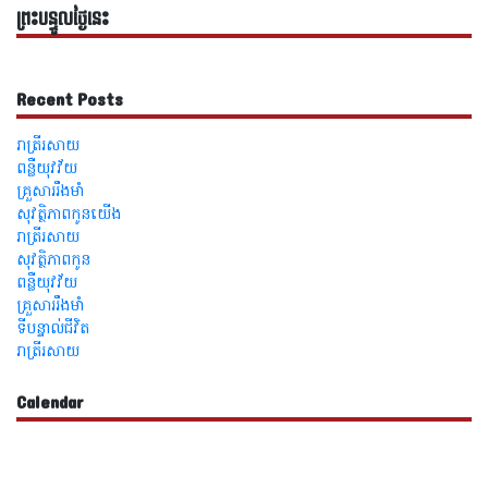
ព្រះបន្ទូលថ្ងៃនេះ
Recent Posts
រាត្រីរសាយ
ពន្លឺយុវវ័យ
គ្រួសាររឹងមាំ
សុវត្ថិភាពកូនយើង
រាត្រីរសាយ
សុវត្ថិភាពកូន
ពន្លឺយុវវ័យ
គ្រួសាររឹងមាំ
ទីបន្ទាល់ជីវិត
រាត្រីរសាយ
Calendar