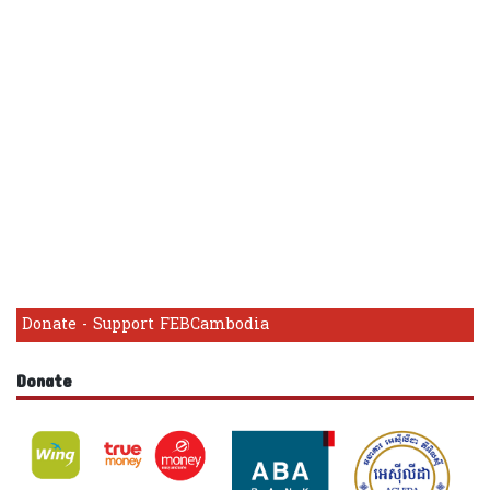
Donate - Support FEBCambodia
Donate