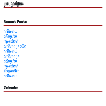
ព្រះបន្ទូលថ្ងៃនេះ
Recent Posts
រាត្រីរសាយ
ពន្លឺយុវវ័យ
គ្រួសាររឹងមាំ
សុវត្ថិភាពកូនយើង
រាត្រីរសាយ
សុវត្ថិភាពកូន
ពន្លឺយុវវ័យ
គ្រួសាររឹងមាំ
ទីបន្ទាល់ជីវិត
រាត្រីរសាយ
Calendar