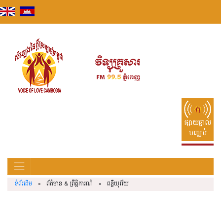
Skip
to
content
ផ្សាយផ្ទាល់
បញ្ឈប់
ទំព័រដើម
» ព័ត៌មាន & ព្រឹត្តិការណ៍ » ពន្លឺយុវវ័យ