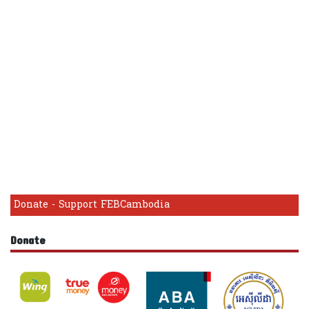
Donate - Support FEBCambodia
Donate