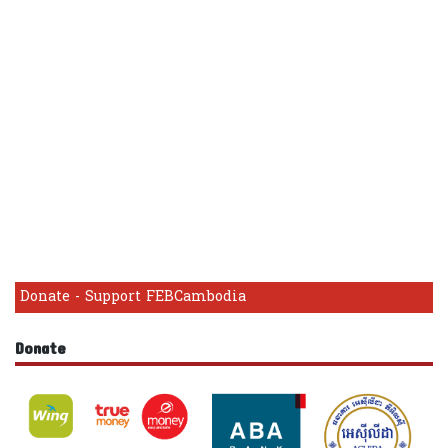
Donate - Support FEBCambodia
Donate