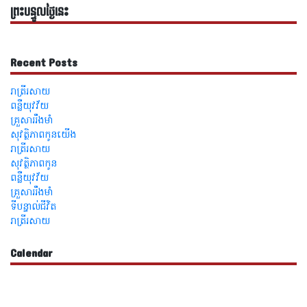
ព្រះបន្ទូលថ្ងៃនេះ
Recent Posts
រាត្រីរសាយ
ពន្លឺយុវវ័យ
គ្រួសាររឹងមាំ
សុវត្ថិភាពកូនយើង
រាត្រីរសាយ
សុវត្ថិភាពកូន
ពន្លឺយុវវ័យ
គ្រួសាររឹងមាំ
ទីបន្ទាល់ជីវិត
រាត្រីរសាយ
Calendar