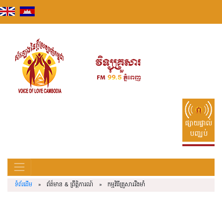
Skip
to
content
ផ្សាយផ្ទាល់
បញ្ឈប់
ទំព័រដើម
» ព័ត៌មាន & ព្រឹត្តិការណ៍ » កម្មវិធីគ្រួសាររឹងមាំ