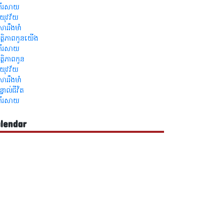
្រីរសាយ
លឺយុវវ័យ
ួសាររឹងមាំ
ត្ថិភាពកូនយើង
្រីរសាយ
ត្ថិភាពកូន
លឺយុវវ័យ
ួសាររឹងមាំ
ន្ទាល់ជីវិត
្រីរសាយ
lendar