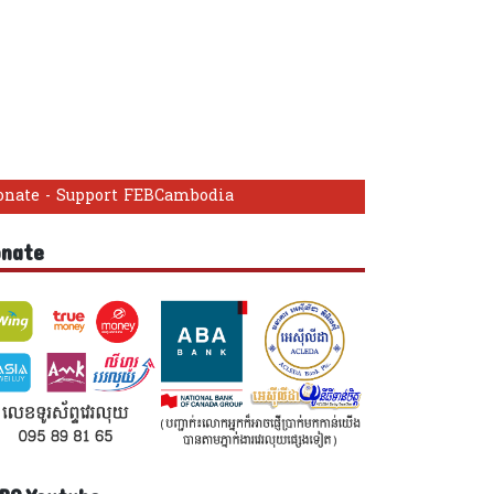
onate - Support FEBCambodia
onate