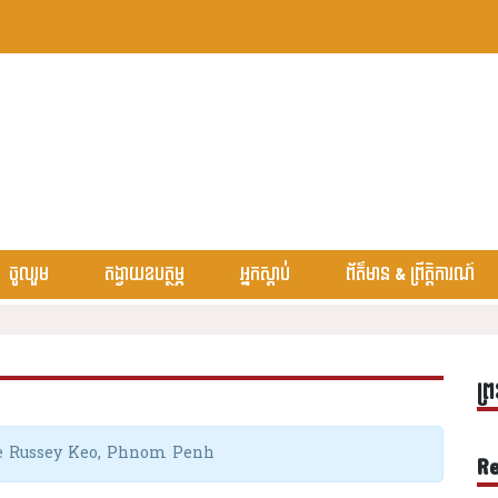
ចូលរួម
តង្វាយឧបត្ថម្ភ
អ្នកស្តាប់
ព័ត៌មាន & ព្រឹត្តិការណ៍
ព្រ
ke Russey Keo, Phnom Penh
Re