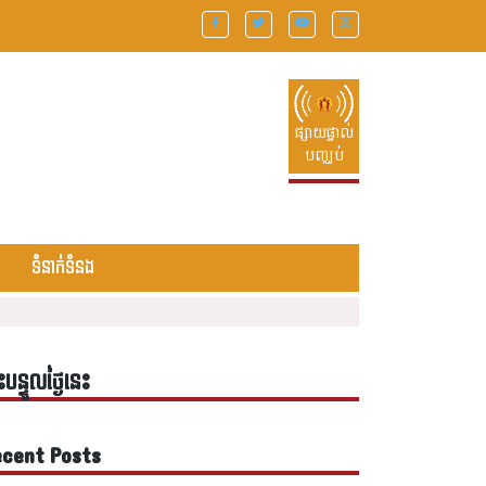
ផ្សាយផ្ទាល់
បញ្ឈប់
ទំនាក់ទំនង
ះបន្ទូលថ្ងៃនេះ
cent Posts