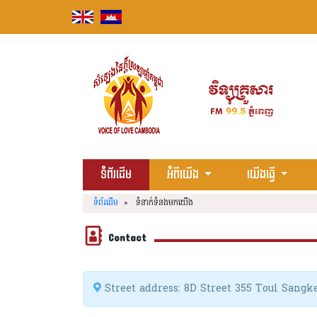
Skip
to
content
ទំព័រដើម
អំពីយើង
យើងធ្វើ
ទំព័រដើម
» ទំនាក់ទំនងមកយើង
Contact
Street address: 8D Street 355 Toul Sang