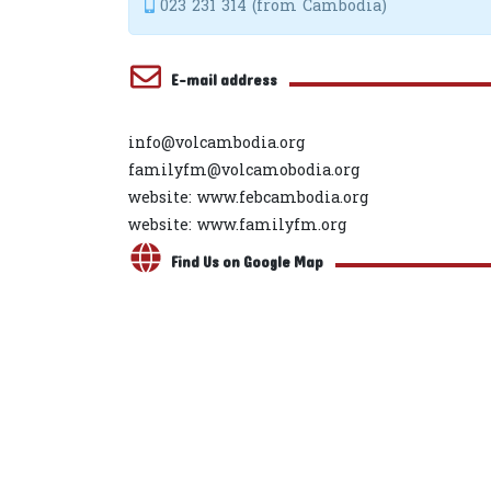
023 231 314 (from Cambodia)
E-mail address
info@volcambodia.org
familyfm@volcamobodia.org
website: www.febcambodia.org
website: www.familyfm.org
Find Us on Google Map