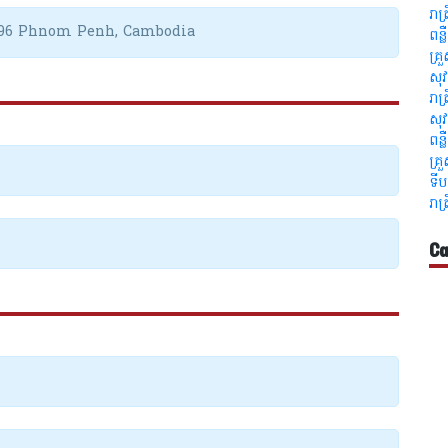
រាត
496 Phnom Penh, Cambodia
ពន្
គ្រ
សុវ
រាត
សុវ
ពន្
គ្រ
ទីប
រាត
Ca